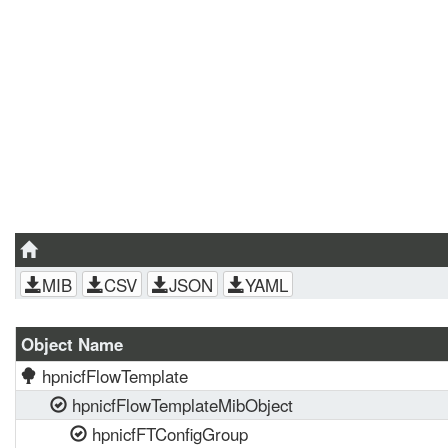
MIB
CSV
JSON
YAML
Object Name
hpnicfFlowTemplate
hpnicfFlowTemplateMibObject
hpnicfFTConfigGroup