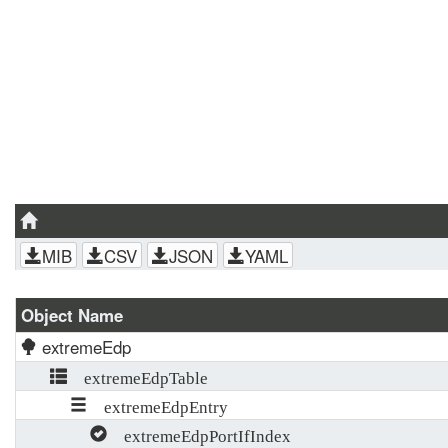
MIB
CSV
JSON
YAML
Object Name
extremeEdp
extremeEdpTable
extremeEdpEntry
extremeEdpPortIfIndex