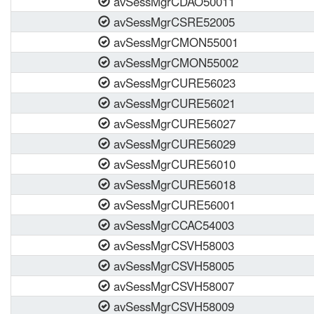
avSessMgrCDAO50011
avSessMgrCSRE52005
avSessMgrCMON55001
avSessMgrCMON55002
avSessMgrCURE56023
avSessMgrCURE56021
avSessMgrCURE56027
avSessMgrCURE56029
avSessMgrCURE56010
avSessMgrCURE56018
avSessMgrCURE56001
avSessMgrCCAC54003
avSessMgrCSVH58003
avSessMgrCSVH58005
avSessMgrCSVH58007
avSessMgrCSVH58009