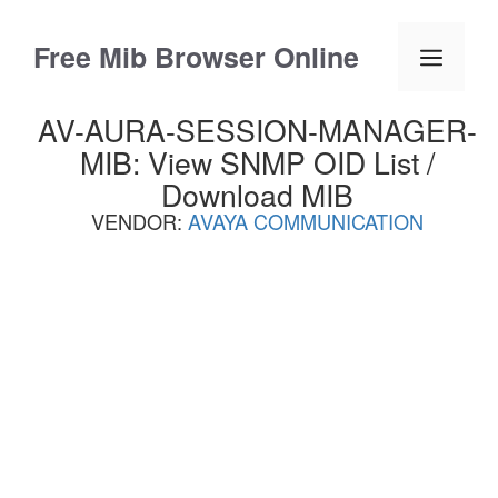
Skip
to
Free Mib Browser Online
Menu
content
AV-AURA-SESSION-MANAGER-
MIB: View SNMP OID List /
Download MIB
VENDOR:
AVAYA COMMUNICATION