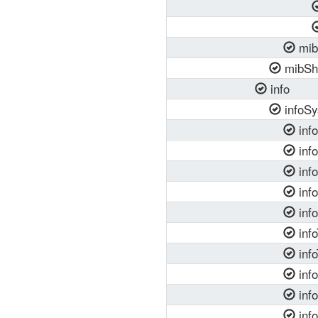
mib
mibSh
info
infoS
inf
inf
inf
inf
inf
info
info
inf
info
info