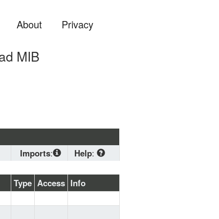
About
Privacy
ad MIB
Imports
:
Help
:
SNMPv2-SMI
Download
Type
Access
Info
standard 
MIB format if 
you are 