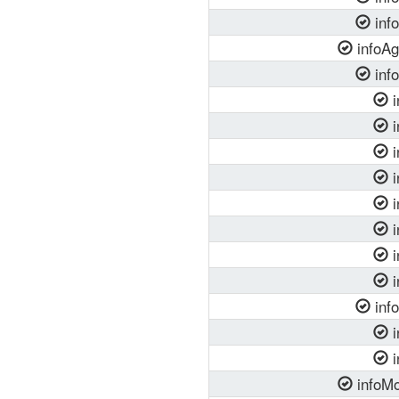
info
infoAg
inf
i
i
i
i
i
i
i
i
info
i
i
infoMo