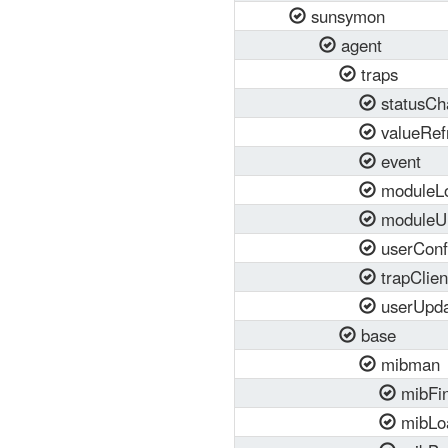
sunsymon
agent
traps
statusCh
valueRef
event
moduleL
moduleU
userConf
trapClien
userUpda
base
mibman
mibFi
mibLo