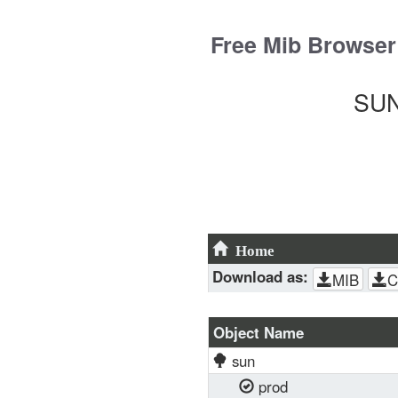
Skip
to
Free Mib Browser
content
SUN
Home
Download as:
MIB
C
Object Name
sun
prod