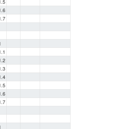
1.5
very simple 
to use. And 
1.6
if you 
1.7
stumbled on 
this MIB 
from Google 
1
note that you 
can always 
1.1
go back to 
1.2
the 
home 
1.3
page
 if you 
1.4
need to 
1.5
perform 
another MIB 
1.6
or OID 
1.7
1