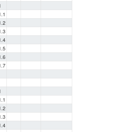
systems and 
1
programs 
1.1
only if all the 
required 
1.2
MIB's from 
1.3
the 
1.4
"
Imports
" 
1.5
section are 
1.6
already 
1.7
The tree-like 
1
SNMP 
1.1
object 
navigator
1.2
requires no 
1.3
explanations 
1.4
because it is 