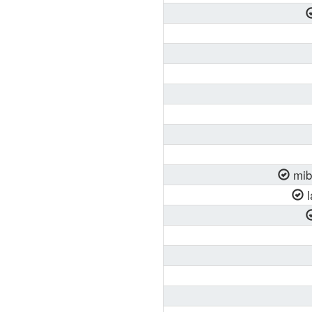
mibL
l