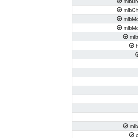
mibBr
mibCh
mibMod
mibMo
mib
h
mib
o