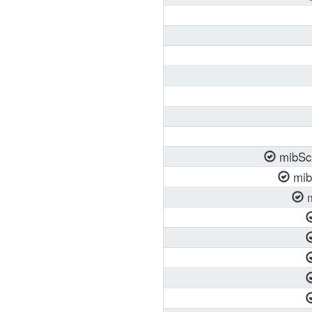
mibSc
mib
m