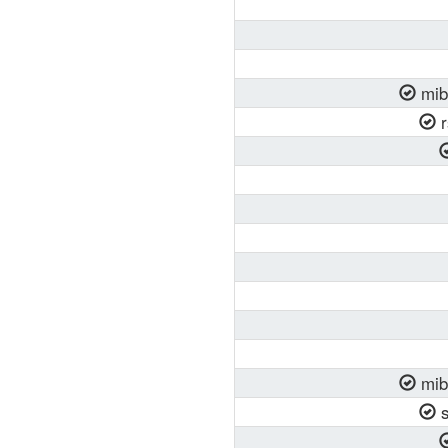
mib
r
mib
s