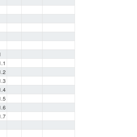
usually used 
in 
programing 
even though 
some 
systems can 
use MIB in 
1
YAML format 
1.1
(like 
1.2
1.3
1.4
Keep in mind 
1.5
that standard 
1.6
MIB files can 
be 
1.7
successfully 
loaded by 